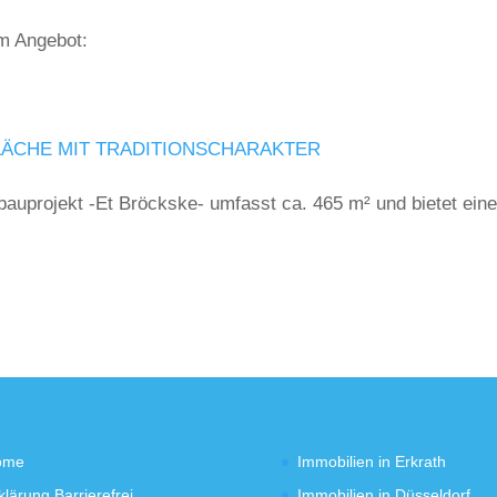
em Angebot:
LÄCHE MIT TRADITIONSCHARAKTER
auprojekt -Et Bröckske- umfasst ca. 465 m² und bietet ein
ome
Immobilien in Erkrath
klärung Barrierefrei
Immobilien in Düsseldorf