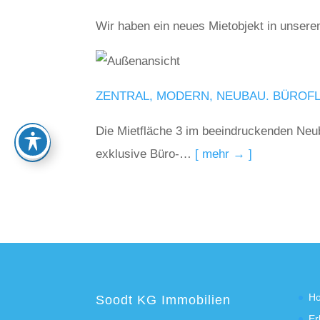
Wir haben ein neues Mietobjekt in unser
ZENTRAL, MODERN, NEUBAU. BÜROF
Die Mietfläche 3 im beeindruckenden Neub
exklusive Büro-…
[ mehr → ]
H
Soodt KG Immobilien
Er