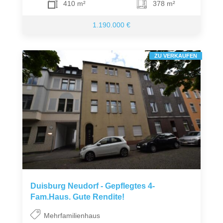
410 m²
378 m²
1.190.000 €
ZU VERKAUFEN
Duisburg Neudorf - Gepflegtes 4-
Fam.Haus. Gute Rendite!
Mehrfamilienhaus