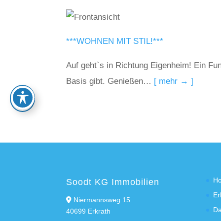
***WOHNEN MIT STIL!***
Auf geht`s in Richtung Eigenheim! Ein Fu
Basis gibt. Genießen…
[ mehr → ]
H
Soodt KG Immobilien
Er
Niermannsweg 15
Da
40699 Erkrath