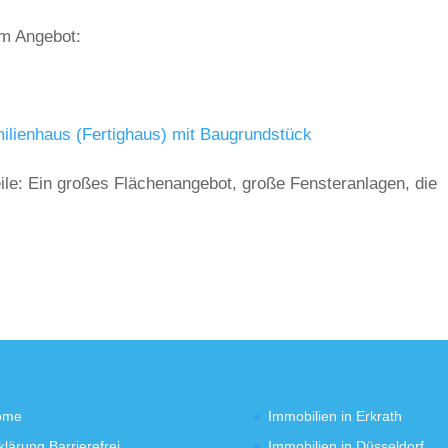
em Angebot:
ilienhaus (Fertighaus) mit Baugrundstück
eile: Ein großes Flächenangebot, große Fensteranlagen, die
ome
Immobilien in Erkrath
klärung Barrierefrei
Immobilien in Düsseldorf