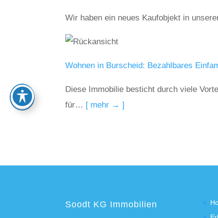
Wir haben ein neues Kaufobjekt in unser
Wohnen in Burscheid: Bezahlbares Einfam
Diese Immobilie besticht durch viele Vort
für…
[ mehr → ]
H
Soodt KG Immobilien
Er