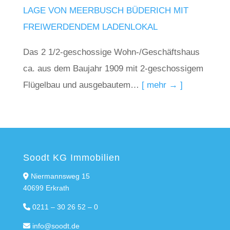
LAGE VON MEERBUSCH BÜDERICH MIT
FREIWERDENDEM LADENLOKAL
Das 2 1/2-geschossige Wohn-/Geschäftshaus
ca. aus dem Baujahr 1909 mit 2-geschossigem
Flügelbau und ausgebautem…
[ mehr → ]
Soodt KG Immobilien
Niermannsweg 15
40699 Erkrath
0211 – 30 26 52 – 0
info@soodt.de