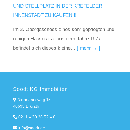
UND STELLPLATZ IN DER KREFELDER
INNENSTADT ZU KAUFEN!!!
Im 3. Obergeschoss eines sehr gepflegten und
ruhigen Hauses ca. aus dem Jahre 1977
befindet sich dieses kleine…
[ mehr → ]
Soodt KG Immobilien
Niermannsweg 15
40699 Erkrath
0211 – 30 26 52 – 0
info@soodt.de