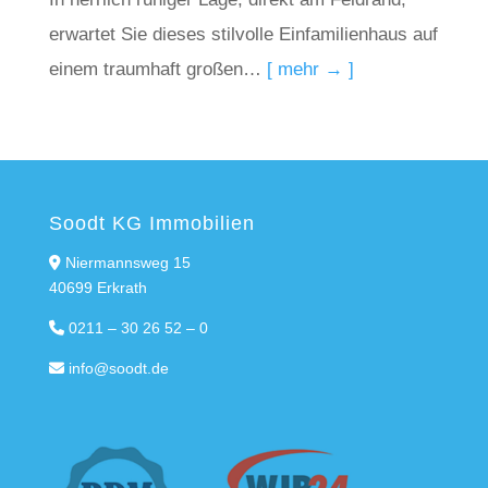
erwartet Sie dieses stilvolle Einfamilienhaus auf
einem traumhaft großen…
[ mehr → ]
Soodt KG Immobilien
Niermannsweg 15
40699 Erkrath
0211 – 30 26 52 – 0
info@soodt.de