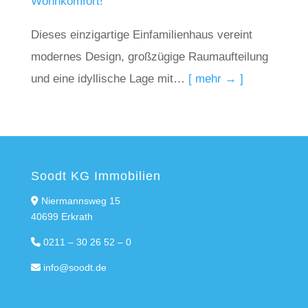
Wohnkomfort!
Dieses einzigartige Einfamilienhaus vereint
modernes Design, großzügige Raumaufteilung
und eine idyllische Lage mit…
[ mehr → ]
Soodt KG Immobilien
Niermannsweg 15
40699 Erkrath
0211 – 30 26 52 – 0
info@soodt.de