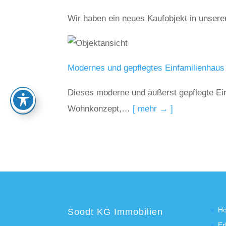
Wir haben ein neues Kaufobjekt in unser
Modernes und gepflegtes Einfamilienhaus
Dieses moderne und äußerst gepflegte Ein
Wohnkonzept,…
[ mehr → ]
H
Soodt KG Immobilien
Er