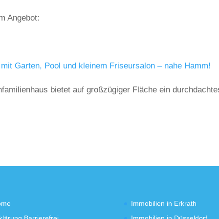
em Angebot:
 mit Garten, Pool und kleinem Friseursalon – nahe Hamm!
familienhaus bietet auf großzügiger Fläche ein durchdachte
ome
Immobilien in Erkrath
klärung Barrierefrei
Immobilien in Düsseldorf