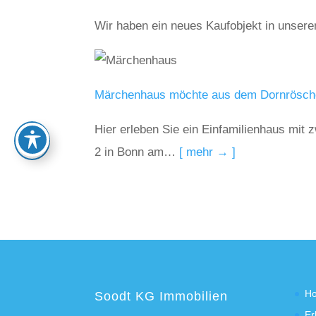
Wir haben ein neues Kaufobjekt in unser
Märchenhaus möchte aus dem Dornrösch
Hier erleben Sie ein Einfamilienhaus mit
2 in Bonn am…
[ mehr → ]
H
Soodt KG Immobilien
Er