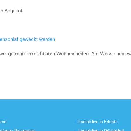
em Angebot:
enschlaf geweckt werden
 zwei getrennt erreichbaren Wohneinheiten. Am Wesselheide
ome
Immobilien in Erkrath
klärung Barrierefrei
Immobilien in Düsseldorf