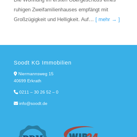
ruhigen Zweifamilienhauses empfängt mit
Großzügigkeit und Helligkeit. Auf…
[ mehr → ]
Soodt KG Immobilien
Niermannsweg 15
40699 Erkrath
0211 – 30 26 52 – 0
info@soodt.de