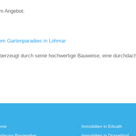
em Angebot:
tem Gartenparadies in Lohmar
berzeugt durch seine hochwertige Bauweise, eine durchdac
ome
Immobilien in Erkrath
klärung Barrierefrei
Immobilien in Düsseldorf