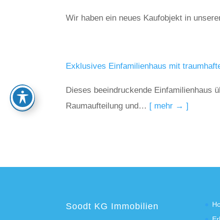
Wir haben ein neues Kaufobjekt in unser
Exklusives Einfamilienhaus mit traumhaf
Dieses beeindruckende Einfamilienhaus ü
Raumaufteilung und…
[ mehr → ]
H
Soodt KG Immobilien
Er