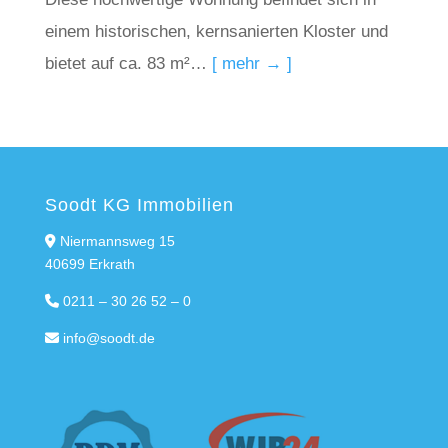
einem historischen, kernsanierten Kloster und
bietet auf ca. 83 m²…
[ mehr → ]
Soodt KG Immobilien
Niermannsweg 15
40699 Erkrath
0211 – 30 26 52 – 0
info@soodt.de