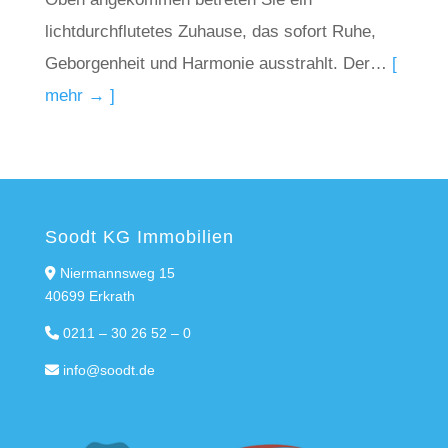
lichtdurchflutetes Zuhause, das sofort Ruhe,
Geborgenheit und Harmonie ausstrahlt. Der…
[
mehr → ]
Soodt KG Immobilien
Niermannsweg 15
40699 Erkrath
0211 – 30 26 52 – 0
info@soodt.de