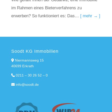
im Rahmen eines Bieterverfahrens zu
erwerben? So funktioniert es: Das…
[ mehr → ]
Soodt KG Immobilien
Niermannsweg 15
40699 Erkrath
0211 – 30 26 52 – 0
info@soodt.de