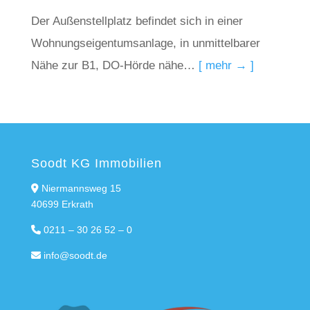
Der Außenstellplatz befindet sich in einer
Wohnungseigentumsanlage, in unmittelbarer
Nähe zur B1, DO-Hörde nähe…
[ mehr → ]
Soodt KG Immobilien
Niermannsweg 15
40699 Erkrath
0211 – 30 26 52 – 0
info@soodt.de