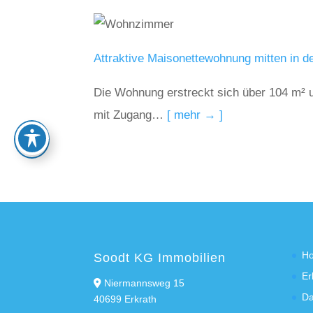
Attraktive Maisonettewohnung mitten in de
Die Wohnung erstreckt sich über 104 m² u
mit Zugang…
[ mehr → ]
H
Soodt KG Immobilien
Er
Niermannsweg 15
Da
40699 Erkrath