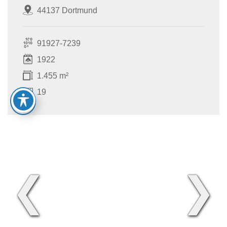
44137 Dortmund
91927-7239
1922
1.455 m²
19
❮
❯