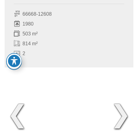
66668-12608
1980
503 m²
814 m²
2
❮
❯