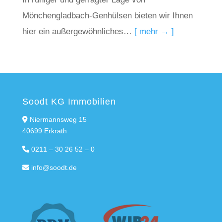
Mönchengladbach-Genhülsen bieten wir Ihnen
hier ein außergewöhnliches…
[ mehr → ]
Soodt KG Immobilien
Niermannsweg 15
40699 Erkrath
0211 – 30 26 52 – 0
info@soodt.de