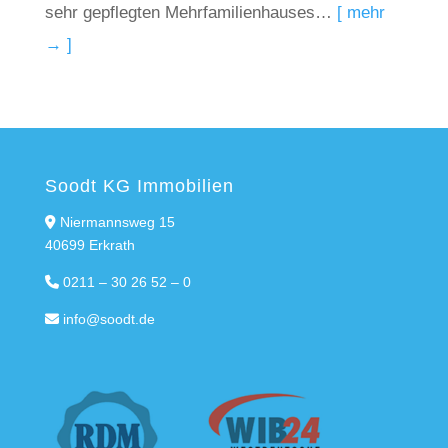
sehr gepflegten Mehrfamilienhauses…
[ mehr
→ ]
Soodt KG Immobilien
Niermannsweg 15
40699 Erkrath
0211 – 30 26 52 – 0
info@soodt.de