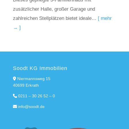
zusätzlicher Halle, großer Garage und
zahlreichen Stellplätzen bietet ideale…
[ mehr
→ ]
Soodt KG Immobilien
Niermannsweg 15
40699 Erkrath
0211 – 30 26 52 – 0
info@soodt.de