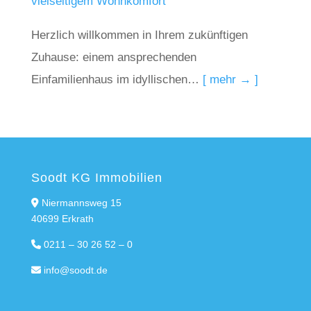
vielseitigem Wohnkomfort
Herzlich willkommen in Ihrem zukünftigen
Zuhause: einem ansprechenden
Einfamilienhaus im idyllischen…
[ mehr → ]
Soodt KG Immobilien
Niermannsweg 15
40699 Erkrath
0211 – 30 26 52 – 0
info@soodt.de