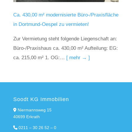
Ca. 430,00 m² modernisierte Büro-/Praxisfläche
in Dortmund-Oespel zu vermieten!
Zur Vermietung steht folgende Liegenschaft an:
Büro-/Praxishaus ca. 430,00 m² Aufteilung: EG:
ca. 215,00 m² 1. OG:…
[ mehr → ]
Soodt KG Immobilien
Niermannsweg 15
40699 Erkrath
0211 – 30 26 52 – 0