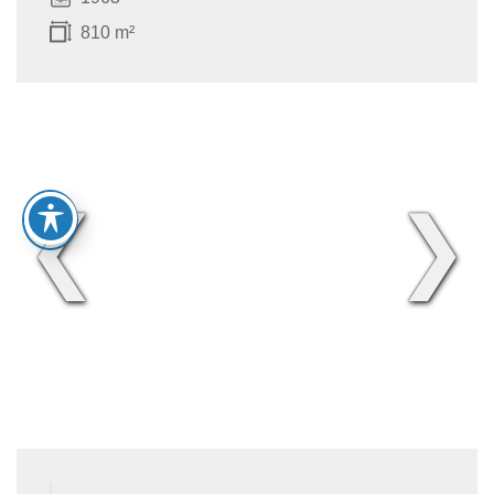
810 m²
❮
❯