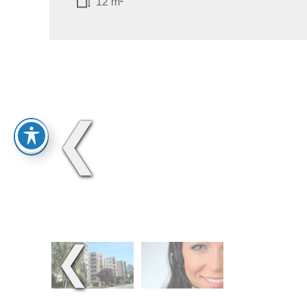
12 m²
❮
❮