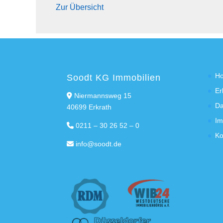
Zur Übersicht
H
Soodt KG Immobilien
Er
Niermannsweg 15
Da
40699 Erkrath
Im
0211 – 30 26 52 – 0
Ko
info@soodt.de