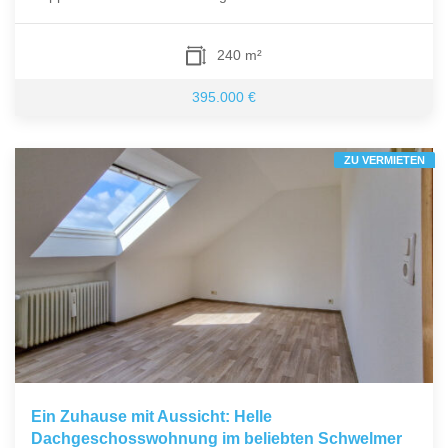
240 m²
395.000 €
ZU VERMIETEN
Ein Zuhause mit Aussicht: Helle
Dachgeschosswohnung im beliebten Schwelmer