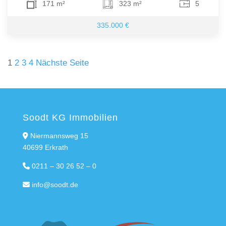
171 m²
323 m²
5
335.000 €
Seitennummerierung
1
2
3
4
Nächste Seite
der
Beiträge
Soodt KG Immobilien
Niermannsweg 15
40699 Erkrath
0211 – 30 26 52 – 0
info@soodt.de