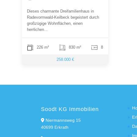
Dieses charmante Dreifamilienhaus in
Radevormwald-Keilbeck begeistert durch
großzügige Wohnflächen, einen
herrlichen...
226 m²
830 m²
8
258.000 €
H
Soodt KG Immobilien
Er
Niermannsweg 15
Da
40699 Erkrath
Im