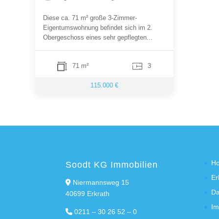
Diese ca. 71 m² große 3-Zimmer-
Eigentumswohnung befindet sich im 2.
Obergeschoss eines sehr gepflegten...
71 m²
3
115.000 €
H
Soodt KG Immobilien
Er
Niermannsweg 15
Da
40699 Erkrath
Im
0211 – 30 26 52 – 0