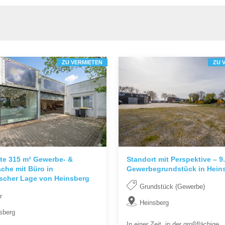
ZU VERMIETEN
ZU 
te 315 m² Gewerbe- &
Standort mit Perspektive – 9
äche mit Büro in
Gewerbegrundstück in Hein
ischer Lage von Heinsberg
Grundstück (Gewerbe)
r
Heinsberg
sberg
In einer Zeit, in der großflächige