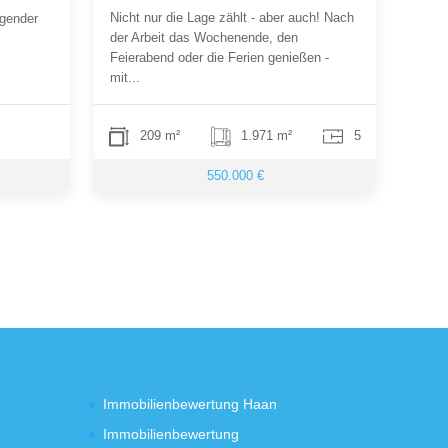
Nicht nur die Lage zählt - aber auch! Nach
agender
der Arbeit das Wochenende, den
Feierabend oder die Ferien genießen -
mit...
209 m²
1.971 m²
5
550.000 €
Immobilienbewertung Haan
Immobilienbewertung