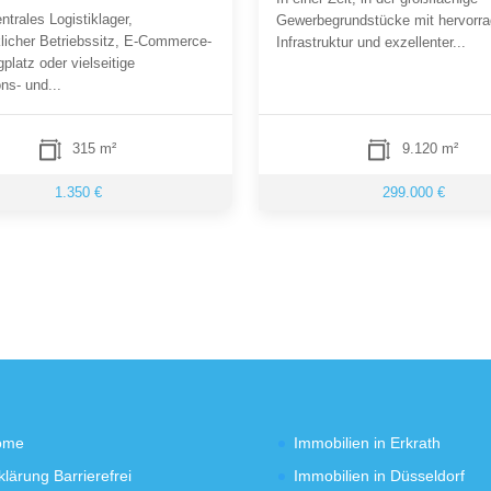
ntrales Logistiklager,
Gewerbegrundstücke mit hervorr
licher Betriebssitz, E-Commerce-
Infrastruktur und exzellenter...
latz oder vielseitige
ns- und...
315 m²
9.120 m²
1.350 €
299.000 €
ome
Immobilien in Erkrath
klärung Barrierefrei
Immobilien in Düsseldorf