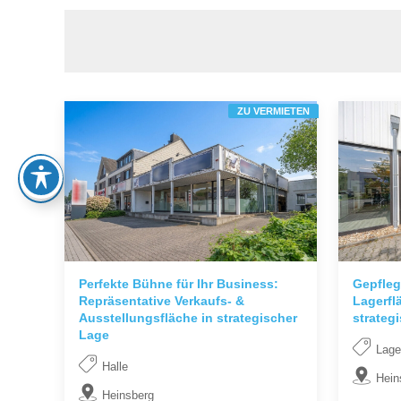
ZU VERMIETEN
Perfekte Bühne für Ihr Business:
Gepfleg
Repräsentative Verkaufs- &
Lagerfl
Ausstellungsfläche in strategischer
strateg
Lage
Lage
Halle
Hein
Heinsberg