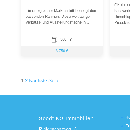
Ob als ze
Ein erfolgreicher Marktauftritt benötigt den
handwerk
passenden Rahmen: Diese weitläufige
Umschlagp
Verkaufs- und Ausstellungsfläche in...
Produktio
560 m²
3.750 €
Seitennummerierung
1
2
Nächste Seite
der
Beiträge
H
Soodt KG Immobilien
Er
Niermannsweg 15