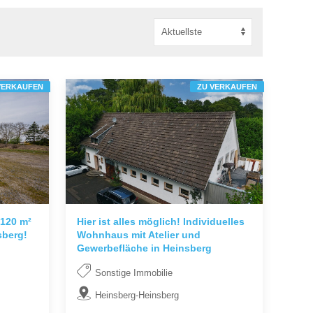
VERKAUFEN
ZU VERKAUFEN
.120 m²
Hier ist alles möglich! Individuelles
sberg!
Wohnhaus mit Atelier und
Gewerbefläche in Heinsberg
Sonstige Immobilie
Heinsberg-Heinsberg