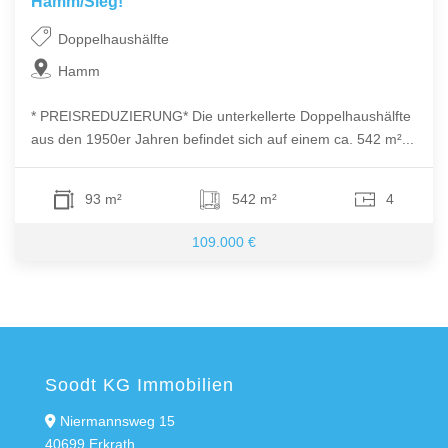
Hamm/Sieg!
Doppelhaushälfte
Hamm
* PREISREDUZIERUNG* Die unterkellerte Doppelhaushälfte
aus den 1950er Jahren befindet sich auf einem ca. 542 m²...
93 m²
542 m²
4
109.000 €
Soodt KG Immobilien
Niermannsweg 15
40699 Erkrath