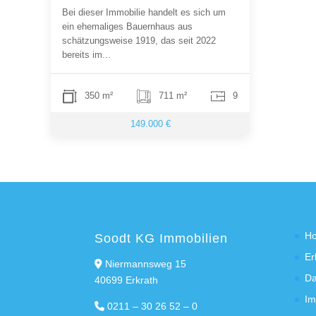
Bei dieser Immobilie handelt es sich um
ein ehemaliges Bauernhaus aus
schätzungsweise 1919, das seit 2022
bereits im...
350 m²
711 m²
9
149.000 €
H
Soodt KG Immobilien
Er
Niermannsweg 15
Da
40699 Erkrath
Im
0211 – 30 26 52 – 0