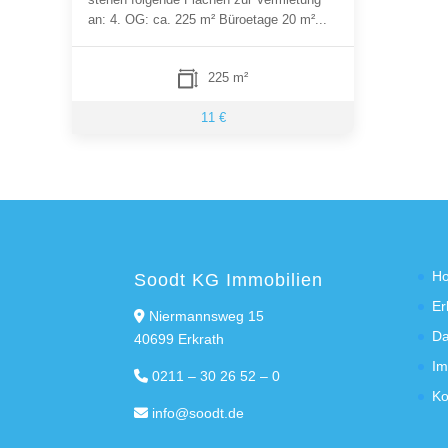
an: 4. OG: ca. 225 m² Büroetage 20 m²...
225 m²
11 €
H
Soodt KG Immobilien
Er
Niermannsweg 15
Da
40699 Erkrath
Im
0211 – 30 26 52 – 0
Ko
info@soodt.de