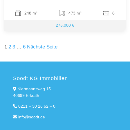
248 m²
473 m²
8
275.000 €
Seitennummerierung
1
2
3
…
6
Nächste Seite
der
Beiträge
Soodt KG Immobilien
Niermannsweg 15
40699 Erkrath
0211 – 30 26 52 – 0
info@soodt.de