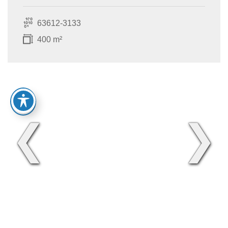
63612-3133
400 m²
❮
❯