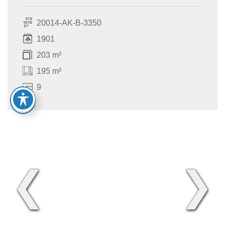
20014-AK-B-3350
1901
203 m²
195 m²
9
❮
❯