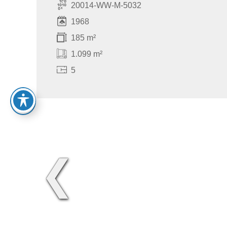
20014-WW-M-5032
1968
185 m²
1.099 m²
5
❮