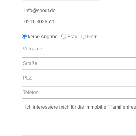
info@soodt.de
0211-3026520
keine Angabe
Frau
Herr