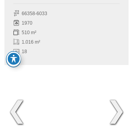
66358-6033
1970
510 m²
1.016 m²
18
❮
❯