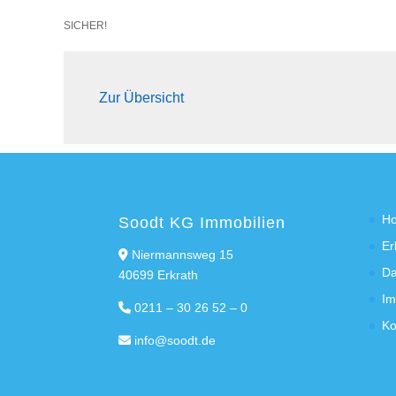
SICHER!
Zur Übersicht
H
Soodt KG Immobilien
Er
Niermannsweg 15
Da
40699 Erkrath
Im
0211 – 30 26 52 – 0
Ko
info@soodt.de