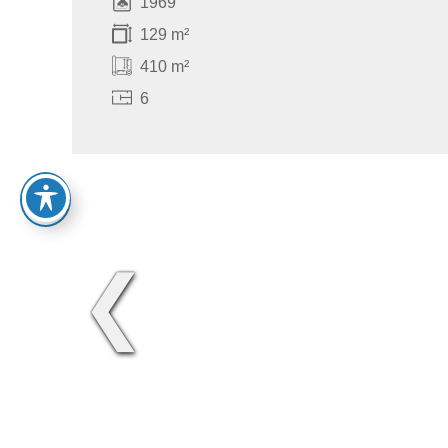
1969
129 m²
410 m²
6
❮