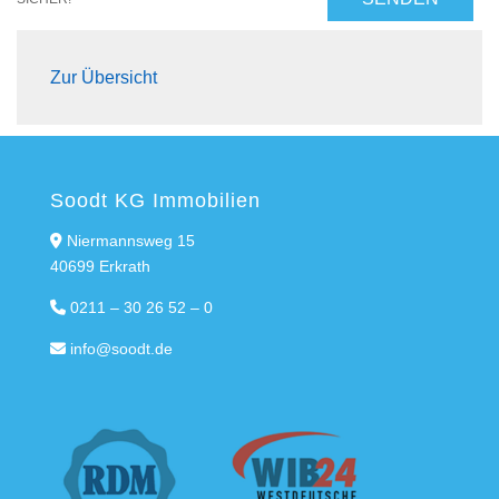
Zur Übersicht
Soodt KG Immobilien
Niermannsweg 15
40699 Erkrath
0211 – 30 26 52 – 0
info@soodt.de