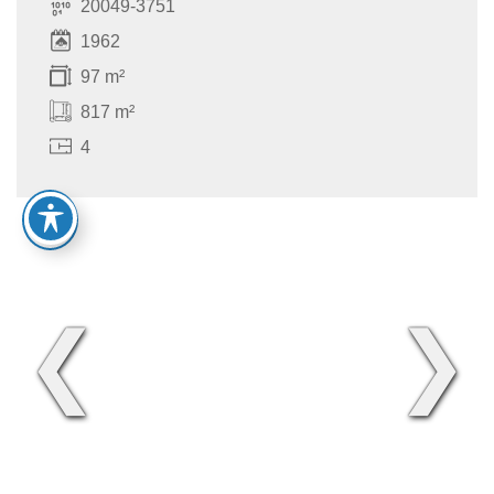
20049-3751
1962
97 m²
817 m²
4
❮
❯